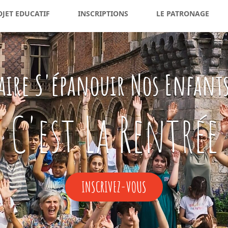
OJET EDUCATIF
INSCRIPTIONS
LE PATRONAGE
aire S'épanouir Nos Enfant
C'est La Rentrée
INSCRIVEZ-
INSCRIVEZ-VOUS
VOUS