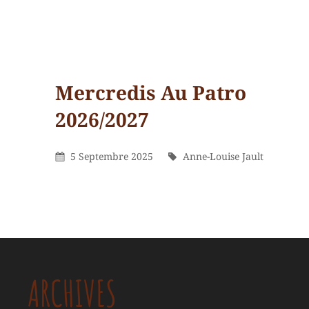
Mercredis Au Patro
2026/2027
Categories
Inscriptions
Posted
By
5 Septembre 2025
Anne-Louise Jault
Non Classé
On
Anne-
By
Louise
Jault
ARCHIVES